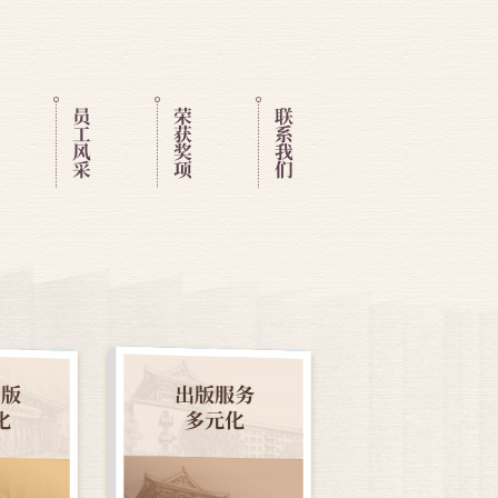
员
荣
联
工
获
系
风
奖
我
采
项
们
出版
出版服务
化
多元化