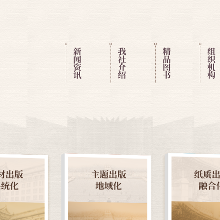
新
我
精
组
闻
社
品
织
资
介
图
机
讯
绍
书
构
材出版
主题出版
纸质
系统化
地域化
融合